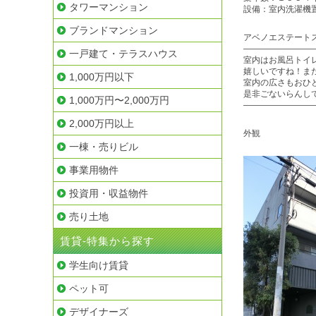
タワーマンション
設備：室内洗濯機
ブランドマンション
アベノエステート
————————
一戸建て・テラスハウス
室内はお風呂トイ
嬉しいですね！ま
1,000万円以下
室内の広さもおひ
是非ごないらんし
1,000万円〜2,000万円
————————
2,000万円以上
外観
一棟・売りビル
事業用物件
投資用・収益物件
売り土地
賃貸-特集から探す
学生向け賃貸
ペット可
デザイナーズ