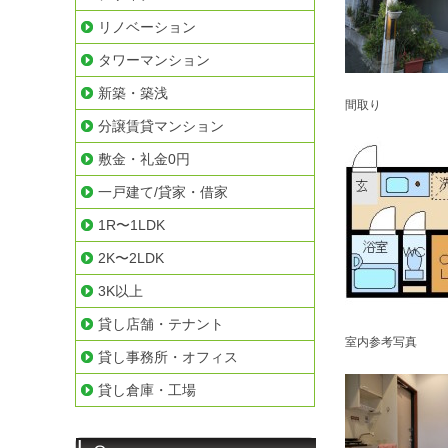
リノベーション
タワーマンション
新築・築浅
間取り
分譲賃貸マンション
敷金・礼金0円
一戸建て/貸家・借家
1R〜1LDK
2K〜2LDK
3K以上
貸し店舗・テナント
室内参考写真
貸し事務所・オフィス
貸し倉庫・工場