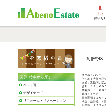
阿倍野区
物件名：バンベー
売買-特集から探す
所在地：大阪市阿
交通：近鉄南大阪
ペット可
賃料：３７，００
共益費：５，００
デザイナーズ
礼金：１カ月
専有面積：２０～
リフォーム・リノベーション
構造：鉄骨造 ４
築年数：１９９４